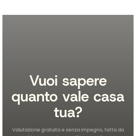
e
il
centro
a
due
passi
Vuoi sapere
quanto vale casa
tua?
Valutazione gratuita e senza impegno, fatta da