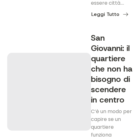
essere città….
Leggi Tutto
about
Longera:
la
valle
San
dove
Trieste
Giovanni: il
rallenta
e
diventa
quartiere
paese
che non ha
bisogno di
scendere
in centro
C’è un modo per
capire se un
quartiere
funziona