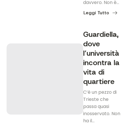
davvero. Non è…
Leggi Tutto
about
San
Giovanni:
il
Guardiella,
quartiere
che
dove
non
ha
bisogno
l’università
di
scendere
incontra la
in
centro
vita di
quartiere
C’è un pezzo di
Trieste che
passa quasi
inosservato. Non
ha il…