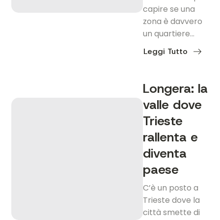
capire se una
zona è davvero
un quartiere…
Leggi Tutto
about
Sottolongera:
il
fondovalle
Longera: la
dove
Trieste
valle dove
rallenta
senza
fermarsi
Trieste
rallenta e
diventa
paese
C’è un posto a
Trieste dove la
città smette di