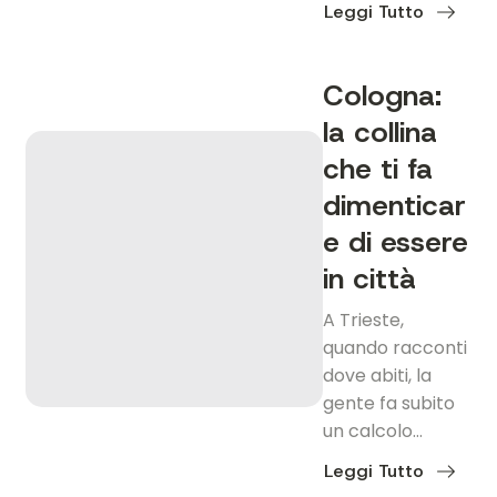
Leggi Tutto
about
Guardiella,
dove
l’università
Cologna:
incontra
la
la collina
vita
di
quartiere
che ti fa
dimenticar
e di essere
in città
A Trieste,
quando racconti
dove abiti, la
gente fa subito
un calcolo…
Leggi Tutto
about
Cologna: