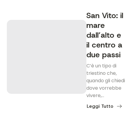
la
collina
San Vito: il
che
ti
mare
fa
dimenticare
di
dall’alto e
essere
in
il centro a
città
due passi
C’è un tipo di
triestino che,
quando gli chiedi
dove vorrebbe
vivere,…
Leggi Tutto
about
San
Vito:
il
mare
dall’alto