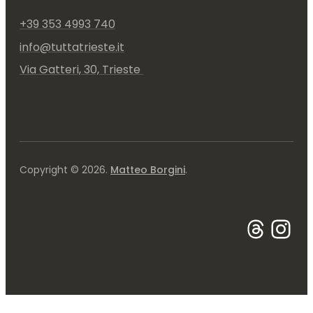
+39 353 4993 740
info@tuttatrieste.it
Via Gatteri, 30, Trieste 
Copyright © 2026.
Matteo Borgini
.
Thre
Ins