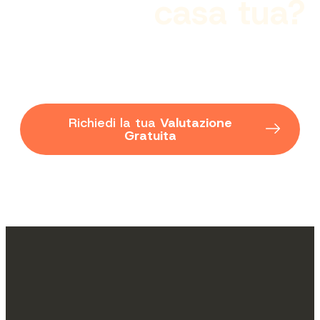
casa tua?
Valutazione gratuita e senza impegno, fatta da
chi conosce davvero il tuo quartiere.
Richiedi la tua
Valutazione
Gratuita