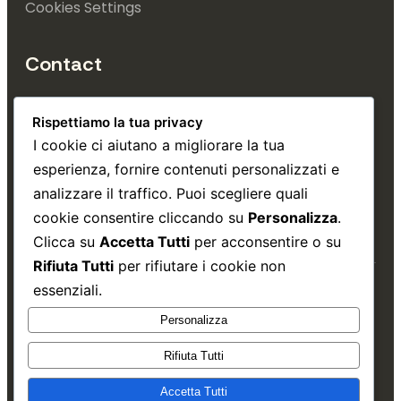
Cookies Settings
Contact
+39 353 4993 740
Rispettiamo la tua privacy
info@tuttatrieste.it
I cookie ci aiutano a migliorare la tua
esperienza, fornire contenuti personalizzati e
Via Gatteri, 30, Trieste 
analizzare il traffico. Puoi scegliere quali
cookie consentire cliccando su
Personalizza
.
Clicca su
Accetta Tutti
per acconsentire o su
Rifiuta Tutti
per rifiutare i cookie non
essenziali.
Copyright © 2026.
Matteo Borgini
.
Personalizza
Rifiuta Tutti
Threa
Ins
Accetta Tutti