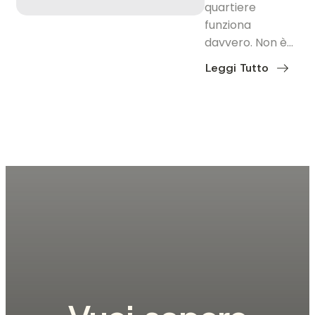
quartiere
funziona
davvero. Non è…
Leggi Tutto
about
San
Giovanni:
il
quartiere
che
non
ha
bisogno
di
scendere
in
centro