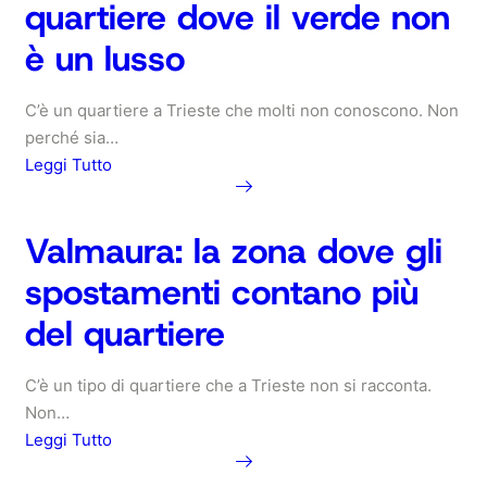
quartiere dove il verde non
quartiere
la
collina
è un lusso
dove
stare
C’è un quartiere a Trieste che molti non conoscono. Non
tranquilli
perché sia…
vale
Leggi Tutto
più
che
about
stare
Borgo
Valmaura: la zona dove gli
in
San
spostamenti contano più
centro
Sergio:
il
del quartiere
quartiere
dove
C’è un tipo di quartiere che a Trieste non si racconta.
il
Non…
verde
Leggi Tutto
non
è
about