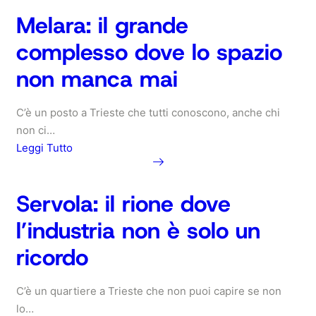
un
Valmaura:
Melara: il grande
lusso
la
complesso dove lo spazio
zona
dove
non manca mai
gli
spostamenti
C’è un posto a Trieste che tutti conoscono, anche chi
contano
non ci…
più
Leggi Tutto
del
quartiere
about
Melara:
Servola: il rione dove
il
l’industria non è solo un
grande
complesso
ricordo
dove
lo
C’è un quartiere a Trieste che non puoi capire se non
spazio
lo…