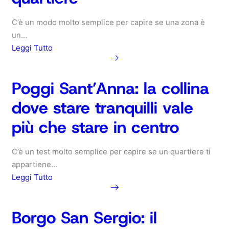
C’è un modo molto semplice per capire se una zona è
un…
Leggi Tutto
about
Campanelle:
Poggi Sant’Anna: la collina
la
dove stare tranquilli vale
periferia
dove
più che stare in centro
essere
sulla
C’è un test molto semplice per capire se un quartiere ti
strada
appartiene…
vale
Leggi Tutto
più
che
about
essere
Poggi
Borgo San Sergio: il
nel
Sant’Anna: