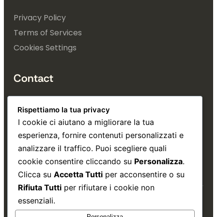
Privacy Policy
Terms of Services
Cookies Settings
Contact
+39 353 4993 740
Rispettiamo la tua privacy
info@tuttatrieste.it
I cookie ci aiutano a migliorare la tua
esperienza, fornire contenuti personalizzati e
Via Gatteri, 30, Trieste 
analizzare il traffico. Puoi scegliere quali
cookie consentire cliccando su
Personalizza
.
Clicca su
Accetta Tutti
per acconsentire o su
Rifiuta Tutti
per rifiutare i cookie non
essenziali.
Copyright © 2026.
Matteo Borgini
.
Personalizza