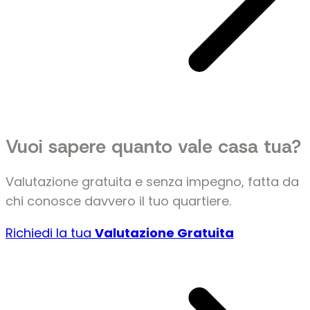
about
Vuoi sapere quanto vale casa tua?
Campanelle:
la
Valutazione gratuita e senza impegno, fatta da
periferia
chi conosce davvero il tuo quartiere.
dove
essere
Richiedi la tua
Valutazione Gratuita
sulla
strada
vale
più