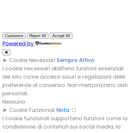
Thr
In
Customize
Reject All
Accept All
Powered by
✖
►
Cookie Necessari
Sempre Attivo
I cookie necessari abilitano funzioni essenziali
del sito come accessi sicuri e regolazioni delle
preferenze di consenso. Non memorizzano dati
personali.
Nessuno
►
Cookie Funzionali
Nota
I cookie funzionali supportano funzioni come la
condivisione di contenuti sui social media, la