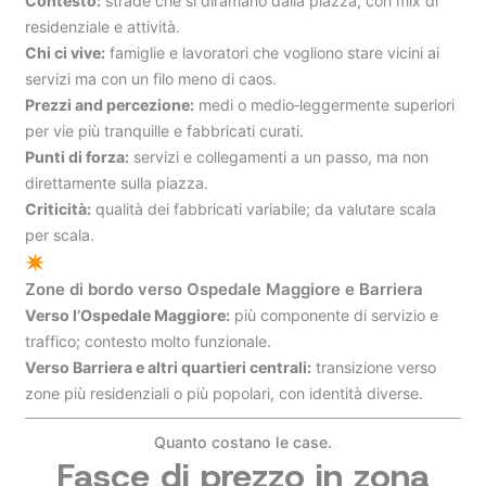
Contesto:
strade che si diramano dalla piazza, con mix di
residenziale e attività.
Chi ci vive:
famiglie e lavoratori che vogliono stare vicini ai
servizi ma con un filo meno di caos.
Prezzi and percezione:
medi o medio‑leggermente superiori
per vie più tranquille e fabbricati curati.
Punti di forza:
servizi e collegamenti a un passo, ma non
direttamente sulla piazza.
Criticità:
qualità dei fabbricati variabile; da valutare scala
per scala.
✴
Zone di bordo verso Ospedale Maggiore e Barriera
Verso l’Ospedale Maggiore:
più componente di servizio e
traffico; contesto molto funzionale.
Verso Barriera e altri quartieri centrali:
transizione verso
zone più residenziali o più popolari, con identità diverse.
Quanto costano le case.
Fasce di prezzo in zona