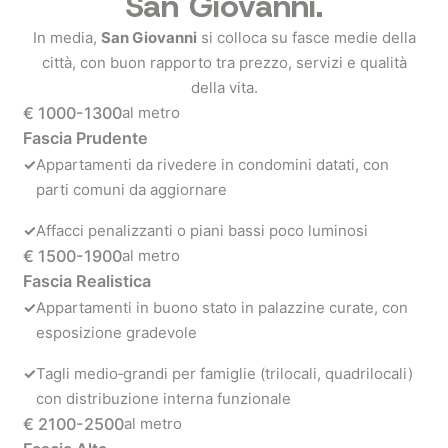
San Giovanni.
In media,
San Giovanni
si colloca su fasce medie della
città, con buon rapporto tra prezzo, servizi e qualità
della vita.
€ 1000-1300
al metro
Fascia Prudente
✓
Appartamenti da rivedere in condomini datati, con
parti comuni da aggiornare
✓
Affacci penalizzanti o piani bassi poco luminosi
€ 1500-1900
al metro
Fascia Realistica
✓
Appartamenti in buono stato in palazzine curate, con
esposizione gradevole
✓
Tagli medio‑grandi per famiglie (trilocali, quadrilocali)
con distribuzione interna funzionale
€ 2100-2500
al metro