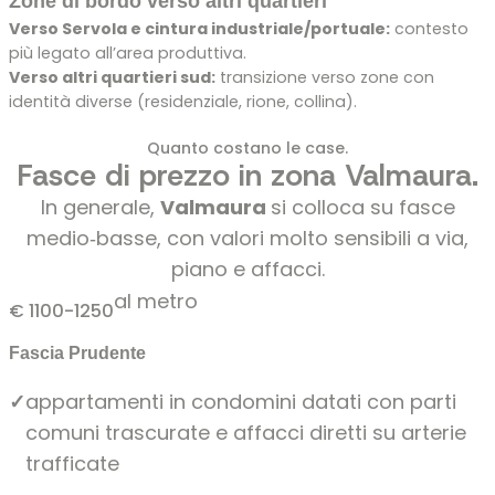
Zone di bordo verso altri quartieri
Verso Servola e cintura industriale/portuale:
contesto
più legato all’area produttiva.
Verso altri quartieri sud:
transizione verso zone con
identità diverse (residenziale, rione, collina).
Quanto costano le case.
Fasce di prezzo in zona Valmaura.
In generale,
Valmaura
si colloca su fasce
medio‑basse, con valori molto sensibili a via,
piano e affacci.
al metro
€ 1100-1250
Fascia Prudente
✓
appartamenti in condomini datati con parti
comuni trascurate e affacci diretti su arterie
trafficate