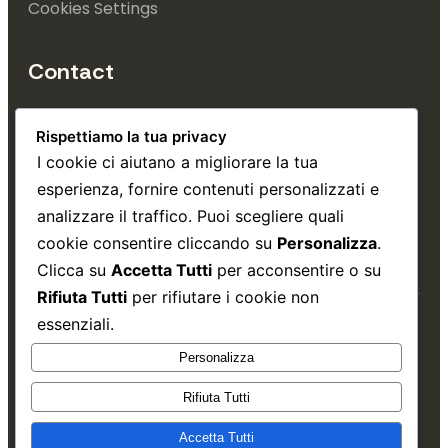
Cookies Settings
Contact
+39 353 4993 740
Rispettiamo la tua privacy
info@tuttatrieste.it
I cookie ci aiutano a migliorare la tua
esperienza, fornire contenuti personalizzati e
Via Gatteri, 30, Trieste 
analizzare il traffico. Puoi scegliere quali
cookie consentire cliccando su
Personalizza
.
Clicca su
Accetta Tutti
per acconsentire o su
Rifiuta Tutti
per rifiutare i cookie non
essenziali.
Copyright © 2026.
Matteo Borgini
.
Personalizza
Rifiuta Tutti
Threa
Ins
Accetta Tutti