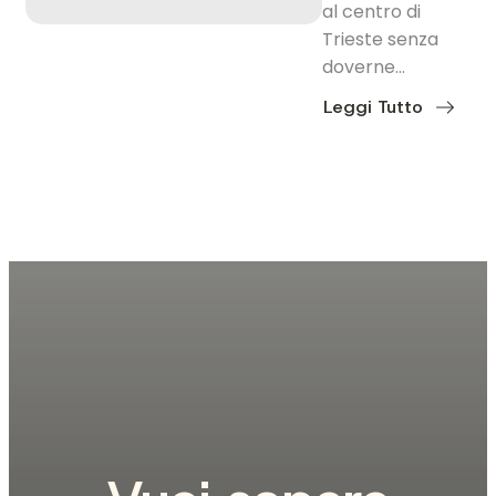
al centro di
Trieste senza
doverne…
Leggi Tutto
about
Vivere
a
Scorcola:
la
collina
che
guarda
Trieste
dall’alto