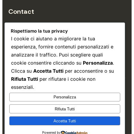
Contact
+39 353 4993 740
Rispettiamo la tua privacy
info@tuttatrieste.it
I cookie ci aiutano a migliorare la tua
esperienza, fornire contenuti personalizzati e
Via Gatteri, 30, Trieste 
analizzare il traffico. Puoi scegliere quali
cookie consentire cliccando su
Personalizza
.
Clicca su
Accetta Tutti
per acconsentire o su
Rifiuta Tutti
per rifiutare i cookie non
essenziali.
Copyright © 2026.
Matteo Borgini
.
Personalizza
Rifiuta Tutti
Threa
Ins
Accetta Tutti
Powered by