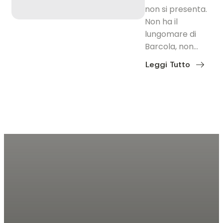
non si presenta.
Non ha il
lungomare di
Barcola, non…
Leggi Tutto
about
Barriera
Nuova:
dove
Trieste
lavora
e
vive,
senza
troppi
fronzoli