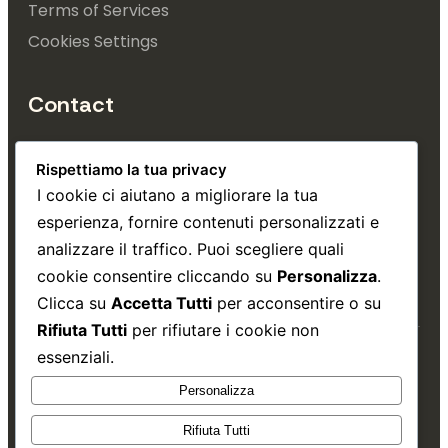
Terms of Services
Cookies Settings
Contact
+39 353 4993 740
Rispettiamo la tua privacy
info@tuttatrieste.it
I cookie ci aiutano a migliorare la tua
esperienza, fornire contenuti personalizzati e
Via Gatteri, 30, Trieste 
analizzare il traffico. Puoi scegliere quali
cookie consentire cliccando su
Personalizza
.
Clicca su
Accetta Tutti
per acconsentire o su
Rifiuta Tutti
per rifiutare i cookie non
essenziali.
Copyright © 2026.
Matteo Borgini
.
Personalizza
Rifiuta Tutti